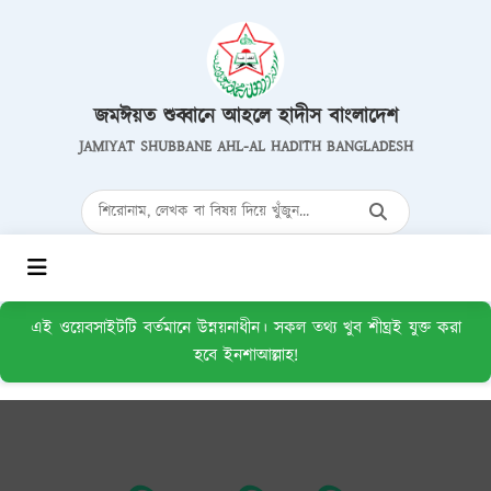
জমঈয়ত শুব্বানে আহলে হাদীস বাংলাদেশ
JAMIYAT SHUBBANE AHL-AL HADITH BANGLADESH
এই ওয়েবসাইটটি বর্তমানে উন্নয়নাধীন। সকল তথ্য খুব শীঘ্রই যুক্ত করা
হবে ইনশাআল্লাহ!